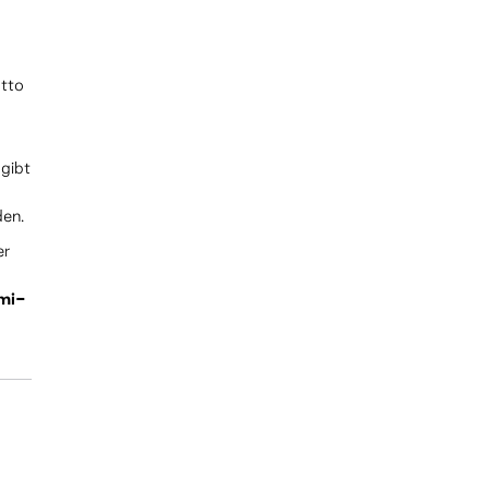
otto
gibt
den.
er
mi-