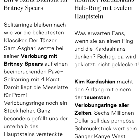
Ein 4-Karat-Diamant für
Kourtney Kardashians
Britney Spears
Halo-Ring mit ovalem
Hauptstein
Solitärringe bleiben nach
wie vor die beliebtesten
Was erwarten Fans,
Klassiker. Der Tänzer
wenn sie an einen Ring
Sam Asghari setzte bei
und die Kardashians
seiner
Verlobung mit
denken? Richtig, da wird
Britney Spears
auf einen
geklotzt, nicht gekleckert!
beeindruckenden Pavé-
Solitärring mit 4 Karat.
Kim Kardashian
macht
Damit liegt die Messlatte
den Anfang mit einem
für Promi-
der
teuersten
Verlobungsringe noch ein
Verlobungsringe aller
Stück höher. Ganz
Zeiten
. Sechs Millionen
besonders gefällt uns der
Dollar soll das pompöse
unterhalb des
Schmuckstück wert sein.
Hauptsteins versteckte
Sänger Kanye West