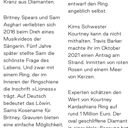
Kranz aus Diamanten.
entwarf den Ring
angeblich selbst.
Britney Spears und Sam
Asghari verliebten sich
Kims Schwester
2016 beim Dreh eines
Kourtney kann da nicht
Musikvideos der
mithalten. Travis Barker
Sängerin. Fünf Jahre
machte ihr im Oktober
später stellte Sam die
2021 einen Antrag am
schönste Frage des
Strand. Inmitten von rote
Lebens. Und zwar mit
Rosen und einem Meer
einem Ring, der im
von Kerzen.
Inneren der Ringschiene
die Inschrift »Lioness«
Experten schätzen den
trägt. Auf Deutsch
Wert von Kourtney
bedeutet das Löwin,
Kardashians Ring auf
Sams Kosename für
rund 1 Million Euro. Der
Britney. Gravuren bieten
oval geschliffene Diamant
eine einfache Möglichkeit,
in einer Halo-Fassung ha