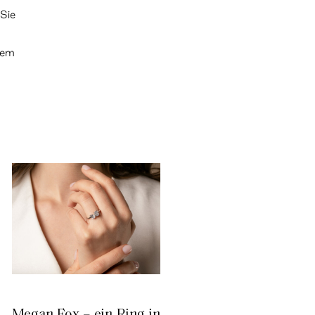
 Sie
llem