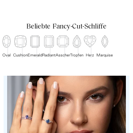
Beliebte Fancy-Cut-Schliffe
Oval
Cushion
Emerald
Radiant
Asscher
Tropfen
Herz
Marquise