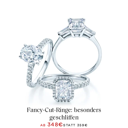
Fancy-Cut-Ringe: besonders
geschliffen
348€
AB
STATT
359€