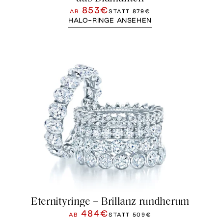
853€
AB
STATT
879€
HALO-RINGE ANSEHEN
Eternityringe – Brillanz rundherum
484€
AB
STATT
509€