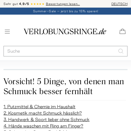
Sehr gut
4,9/5
★★★★★
Bewertungen lesen…
Telefon-Be
DEUTSCH
Summer-Sale – jetzt bis zu 15% sparen!
Vorsicht! 5 Dinge, von denen man
Schmuck besser fernhält
1. Putzmittel & Chemie im Haushalt
2. Kosmetik macht Schmuck hässlich?
3. Handwerk & Sport lieber ohne Schmuck
4. Hände waschen mit Ring am Finger?