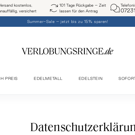
Telefon
Versand kostenlos,
101 Tage Rückgabe – Zeit
07231
unauffällig, versichert
lassen für den Antrag
Summer-Sale – jetzt bis zu 15% sparen!
H PREIS
EDELMETALL
EDELSTEIN
SOFOR
Datenschutzerkläru