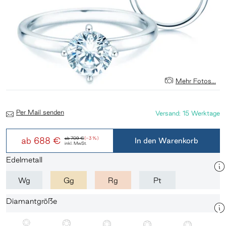
Mehr Fotos...
Per Mail senden
Versand: 15 Werktage
ab
688 €
ab
709 €
(-3 %)
In den Warenkorb
inkl. MwSt.
Edelmetall
Wg
Gg
Rg
Pt
Diamantgröße