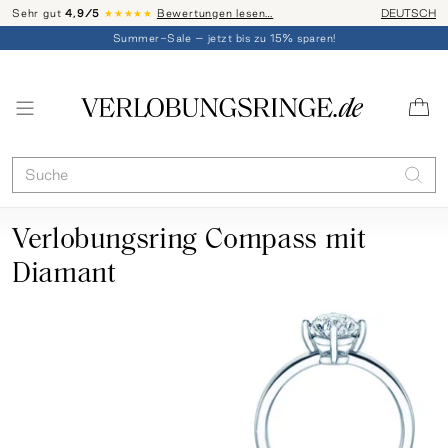
Sehr gut
4,9/5
★★★★★
Bewertungen lesen…
Telefon-Be
DEUTSCH
Summer-Sale – jetzt bis zu 15% sparen!
Verlobungsring Compass mit
Diamant