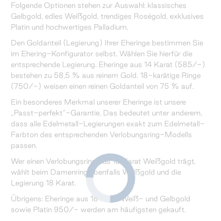
Folgende Optionen stehen zur Auswahl: klassisches
Gelbgold, edles Weißgold, trendiges Roségold, exklusives
Platin und hochwertiges Palladium.
Den Goldanteil (Legierung) Ihrer Eheringe bestimmen Sie
im Ehering-Konfigurator selbst. Wählen Sie hierfür die
entsprechende Legierung. Eheringe aus 14 Karat (585/-)
bestehen zu 58,5 % aus reinem Gold. 18-karätige Ringe
(750/-) weisen einen reinen Goldanteil von 75 % auf.
Ein besonderes Merkmal unserer Eheringe ist unsere
„Passt-perfekt“-Garantie. Das bedeutet unter anderem,
dass alle Edelmetall-Legierungen exakt zum Edelmetall-
Farbton des entsprechenden Verlobungsring-Modells
passen.
Wer einen Verlobungsring aus 18 Karat Weißgold trägt,
wählt beim Damenring ebenfalls Weißgold und die
Legierung 18 Karat.
Übrigens: Eheringe aus 18 Karat Weiß- und Gelbgold
sowie Platin 950/- werden am häufigsten gekauft.