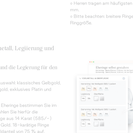
○ Herren tragen am häufigsten 
mm.
○ Bitte beachten: breitere Ringe
Ringgröße.
etall, Legiierung und
nd die Legierung für den
uswahl: klassisches Gelbgold,
old, exklusives Platin und
r Eheringe bestimmen Sie im
len Sie hierfür die
nge aus 14 Karat (585/-)
Gold. 18-karätige Ringe
ldanteil von 75 % auf.