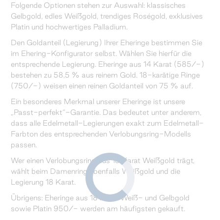
Folgende Optionen stehen zur Auswahl: klassisches
Gelbgold, edles Weißgold, trendiges Roségold, exklusives
Platin und hochwertiges Palladium.
Den Goldanteil (Legierung) Ihrer Eheringe bestimmen Sie
im Ehering-Konfigurator selbst. Wählen Sie hierfür die
entsprechende Legierung. Eheringe aus 14 Karat (585/-)
bestehen zu 58,5 % aus reinem Gold. 18-karätige Ringe
(750/-) weisen einen reinen Goldanteil von 75 % auf.
Ein besonderes Merkmal unserer Eheringe ist unsere
„Passt-perfekt“-Garantie. Das bedeutet unter anderem,
dass alle Edelmetall-Legierungen exakt zum Edelmetall-
Farbton des entsprechenden Verlobungsring-Modells
passen.
Wer einen Verlobungsring aus 18 Karat Weißgold trägt,
wählt beim Damenring ebenfalls Weißgold und die
Legierung 18 Karat.
Übrigens: Eheringe aus 18 Karat Weiß- und Gelbgold
sowie Platin 950/- werden am häufigsten gekauft.