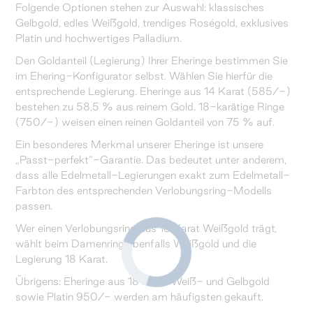
Folgende Optionen stehen zur Auswahl: klassisches
Gelbgold, edles Weißgold, trendiges Roségold, exklusives
Platin und hochwertiges Palladium.
Den Goldanteil (Legierung) Ihrer Eheringe bestimmen Sie
im Ehering-Konfigurator selbst. Wählen Sie hierfür die
entsprechende Legierung. Eheringe aus 14 Karat (585/-)
bestehen zu 58,5 % aus reinem Gold. 18-karätige Ringe
(750/-) weisen einen reinen Goldanteil von 75 % auf.
Ein besonderes Merkmal unserer Eheringe ist unsere
„Passt-perfekt“-Garantie. Das bedeutet unter anderem,
dass alle Edelmetall-Legierungen exakt zum Edelmetall-
Farbton des entsprechenden Verlobungsring-Modells
passen.
Wer einen Verlobungsring aus 18 Karat Weißgold trägt,
wählt beim Damenring ebenfalls Weißgold und die
Legierung 18 Karat.
Übrigens: Eheringe aus 18 Karat Weiß- und Gelbgold
sowie Platin 950/- werden am häufigsten gekauft.