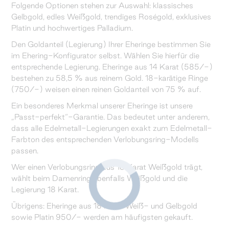
Folgende Optionen stehen zur Auswahl: klassisches
Gelbgold, edles Weißgold, trendiges Roségold, exklusives
Platin und hochwertiges Palladium.
Den Goldanteil (Legierung) Ihrer Eheringe bestimmen Sie
im Ehering-Konfigurator selbst. Wählen Sie hierfür die
entsprechende Legierung. Eheringe aus 14 Karat (585/-)
bestehen zu 58,5 % aus reinem Gold. 18-karätige Ringe
(750/-) weisen einen reinen Goldanteil von 75 % auf.
Ein besonderes Merkmal unserer Eheringe ist unsere
„Passt-perfekt“-Garantie. Das bedeutet unter anderem,
dass alle Edelmetall-Legierungen exakt zum Edelmetall-
Farbton des entsprechenden Verlobungsring-Modells
passen.
Wer einen Verlobungsring aus 18 Karat Weißgold trägt,
wählt beim Damenring ebenfalls Weißgold und die
Legierung 18 Karat.
Übrigens: Eheringe aus 18 Karat Weiß- und Gelbgold
sowie Platin 950/- werden am häufigsten gekauft.