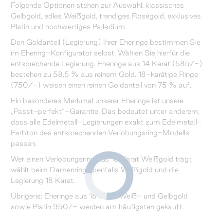
Folgende Optionen stehen zur Auswahl: klassisches
Gelbgold, edles Weißgold, trendiges Roségold, exklusives
Platin und hochwertiges Palladium.
Den Goldanteil (Legierung) Ihrer Eheringe bestimmen Sie
im Ehering-Konfigurator selbst. Wählen Sie hierfür die
entsprechende Legierung. Eheringe aus 14 Karat (585/-)
bestehen zu 58,5 % aus reinem Gold. 18-karätige Ringe
(750/-) weisen einen reinen Goldanteil von 75 % auf.
Ein besonderes Merkmal unserer Eheringe ist unsere
„Passt-perfekt“-Garantie. Das bedeutet unter anderem,
dass alle Edelmetall-Legierungen exakt zum Edelmetall-
Farbton des entsprechenden Verlobungsring-Modells
passen.
Wer einen Verlobungsring aus 18 Karat Weißgold trägt,
wählt beim Damenring ebenfalls Weißgold und die
Legierung 18 Karat.
Übrigens: Eheringe aus 18 Karat Weiß- und Gelbgold
sowie Platin 950/- werden am häufigsten gekauft.