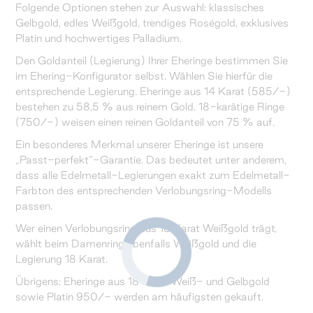
Folgende Optionen stehen zur Auswahl: klassisches
Gelbgold, edles Weißgold, trendiges Roségold, exklusives
Platin und hochwertiges Palladium.
Den Goldanteil (Legierung) Ihrer Eheringe bestimmen Sie
im Ehering-Konfigurator selbst. Wählen Sie hierfür die
entsprechende Legierung. Eheringe aus 14 Karat (585/-)
bestehen zu 58,5 % aus reinem Gold. 18-karätige Ringe
(750/-) weisen einen reinen Goldanteil von 75 % auf.
Ein besonderes Merkmal unserer Eheringe ist unsere
„Passt-perfekt“-Garantie. Das bedeutet unter anderem,
dass alle Edelmetall-Legierungen exakt zum Edelmetall-
Farbton des entsprechenden Verlobungsring-Modells
passen.
Wer einen Verlobungsring aus 18 Karat Weißgold trägt,
wählt beim Damenring ebenfalls Weißgold und die
Legierung 18 Karat.
Übrigens: Eheringe aus 18 Karat Weiß- und Gelbgold
sowie Platin 950/- werden am häufigsten gekauft.