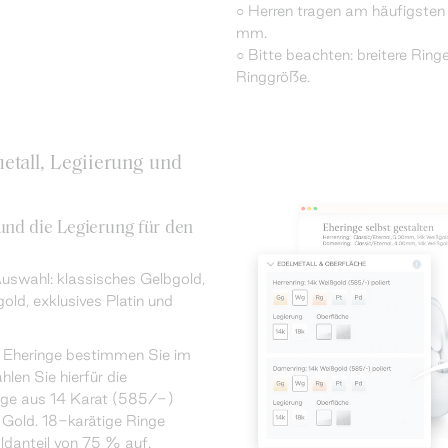
○ Herren tragen am häufigsten 
mm.
○ Bitte beachten: breitere Ringe
Ringgröße.
etall, Legiierung und
nd die Legierung für den
uswahl: klassisches Gelbgold,
old, exklusives Platin und
r Eheringe bestimmen Sie im
len Sie hierfür die
nge aus 14 Karat (585/-)
Gold. 18-karätige Ringe
ldanteil von 75 % auf.