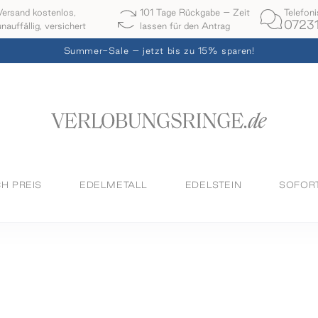
Telefon
Versand kostenlos,
101 Tage Rückgabe – Zeit
07231
unauffällig, versichert
lassen für den Antrag
Summer-Sale – jetzt bis zu 15% sparen!
H PREIS
EDELMETALL
EDELSTEIN
SOFOR