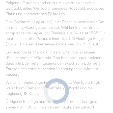
Folgende Optionen stehen zur Auswahl: klassisches
Gelbgold, edles Weißgold, trendiges Roségold, exklusives
Platin und hochwertiges Palladium.
Den Goldanteil (Legierung) Ihrer Eheringe bestimmen Sie
im Ehering-Konfigurator selbst. Wählen Sie hierfür die
entsprechende Legierung. Eheringe aus 14 Karat (585/-)
bestehen zu 58,5 % aus reinem Gold. 18-karätige Ringe
(750/-) weisen einen reinen Goldanteil von 75 % auf.
Ein besonderes Merkmal unserer Eheringe ist unsere
„Passt-perfekt“-Garantie. Das bedeutet unter anderem,
dass alle Edelmetall-Legierungen exakt zum Edelmetall-
Farbton des entsprechenden Verlobungsring-Modells
passen.
Wer einen Verlobungsring aus 18 Karat Weißgold trägt,
wählt beim Damenring ebenfalls Weißgold und die
Legierung 18 Karat.
Übrigens: Eheringe aus 18 Karat Weiß- und Gelbgold
sowie Platin 950/- werden am häufigsten gekauft.