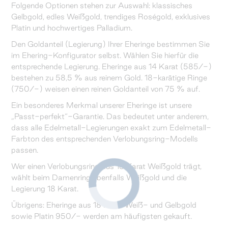
Folgende Optionen stehen zur Auswahl: klassisches
Gelbgold, edles Weißgold, trendiges Roségold, exklusives
Platin und hochwertiges Palladium.
Den Goldanteil (Legierung) Ihrer Eheringe bestimmen Sie
im Ehering-Konfigurator selbst. Wählen Sie hierfür die
entsprechende Legierung. Eheringe aus 14 Karat (585/-)
bestehen zu 58,5 % aus reinem Gold. 18-karätige Ringe
(750/-) weisen einen reinen Goldanteil von 75 % auf.
Ein besonderes Merkmal unserer Eheringe ist unsere
„Passt-perfekt“-Garantie. Das bedeutet unter anderem,
dass alle Edelmetall-Legierungen exakt zum Edelmetall-
Farbton des entsprechenden Verlobungsring-Modells
passen.
Wer einen Verlobungsring aus 18 Karat Weißgold trägt,
wählt beim Damenring ebenfalls Weißgold und die
Legierung 18 Karat.
Übrigens: Eheringe aus 18 Karat Weiß- und Gelbgold
sowie Platin 950/- werden am häufigsten gekauft.