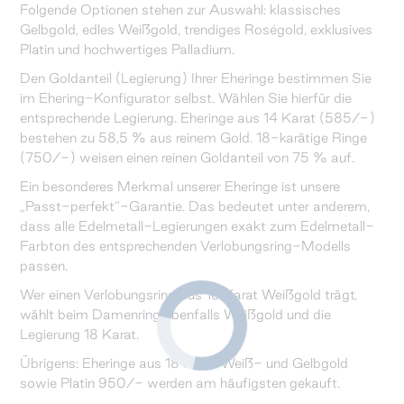
Folgende Optionen stehen zur Auswahl: klassisches
Gelbgold, edles Weißgold, trendiges Roségold, exklusives
Platin und hochwertiges Palladium.
Den Goldanteil (Legierung) Ihrer Eheringe bestimmen Sie
im Ehering-Konfigurator selbst. Wählen Sie hierfür die
entsprechende Legierung. Eheringe aus 14 Karat (585/-)
bestehen zu 58,5 % aus reinem Gold. 18-karätige Ringe
(750/-) weisen einen reinen Goldanteil von 75 % auf.
Ein besonderes Merkmal unserer Eheringe ist unsere
„Passt-perfekt“-Garantie. Das bedeutet unter anderem,
dass alle Edelmetall-Legierungen exakt zum Edelmetall-
Farbton des entsprechenden Verlobungsring-Modells
passen.
Wer einen Verlobungsring aus 18 Karat Weißgold trägt,
wählt beim Damenring ebenfalls Weißgold und die
Legierung 18 Karat.
Übrigens: Eheringe aus 18 Karat Weiß- und Gelbgold
sowie Platin 950/- werden am häufigsten gekauft.