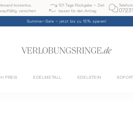
Telefon
Versand kostenlos,
101 Tage Rückgabe – Zeit
07231
unauffällig, versichert
lassen für den Antrag
Summer-Sale – jetzt bis zu 15% sparen!
H PREIS
EDELMETALL
EDELSTEIN
SOFOR