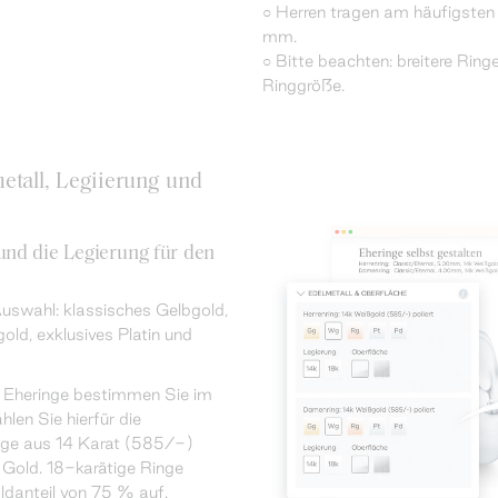
○ Herren tragen am häufigsten 
mm.
○ Bitte beachten: breitere Ringe
Ringgröße.
etall, Legiierung und
nd die Legierung für den
uswahl: klassisches Gelbgold,
old, exklusives Platin und
r Eheringe bestimmen Sie im
len Sie hierfür die
nge aus 14 Karat (585/-)
Gold. 18-karätige Ringe
ldanteil von 75 % auf.