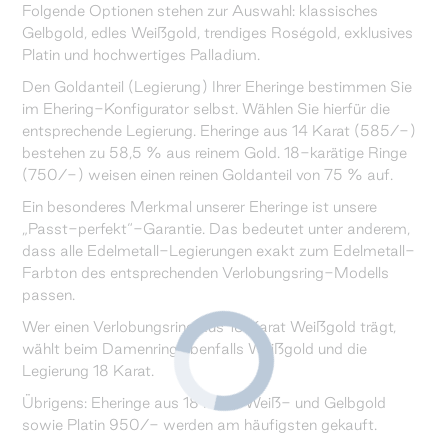
Folgende Optionen stehen zur Auswahl: klassisches
Gelbgold, edles Weißgold, trendiges Roségold, exklusives
Platin und hochwertiges Palladium.
Den Goldanteil (Legierung) Ihrer Eheringe bestimmen Sie
im Ehering-Konfigurator selbst. Wählen Sie hierfür die
entsprechende Legierung. Eheringe aus 14 Karat (585/-)
bestehen zu 58,5 % aus reinem Gold. 18-karätige Ringe
(750/-) weisen einen reinen Goldanteil von 75 % auf.
Ein besonderes Merkmal unserer Eheringe ist unsere
„Passt-perfekt“-Garantie. Das bedeutet unter anderem,
dass alle Edelmetall-Legierungen exakt zum Edelmetall-
Farbton des entsprechenden Verlobungsring-Modells
passen.
Wer einen Verlobungsring aus 18 Karat Weißgold trägt,
wählt beim Damenring ebenfalls Weißgold und die
Legierung 18 Karat.
Übrigens: Eheringe aus 18 Karat Weiß- und Gelbgold
sowie Platin 950/- werden am häufigsten gekauft.