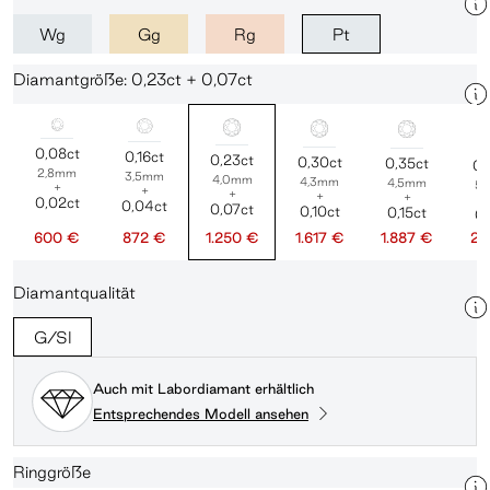
Wg
Gg
Rg
Pt
Diamantgröße: 0,23ct + 0,07ct
0,08ct
0,16ct
0,23ct
0,30ct
0,35ct
0,
2,8mm
3,5mm
4,0mm
4,3mm
4,5mm
5
+
+
+
+
+
0,02ct
0,04ct
0,07ct
0,10ct
0,15ct
0,
600 €
872 €
1.250 €
1.617 €
1.887 €
2.
Diamantqualität
G/SI
Auch mit Labordiamant erhältlich
Entsprechendes Modell ansehen
Ringgröße