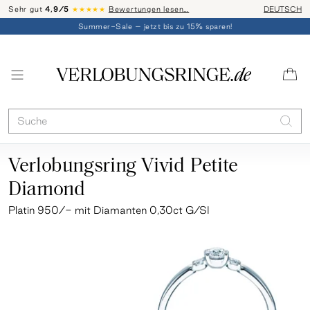
Sehr gut
4,9/5
★★★★★
Bewertungen lesen…
Telefon-Be
DEUTSCH
Summer-Sale – jetzt bis zu 15% sparen!
Verlobungsring Vivid Petite
Diamond
Platin 950/- mit Diamanten 0,30ct G/SI