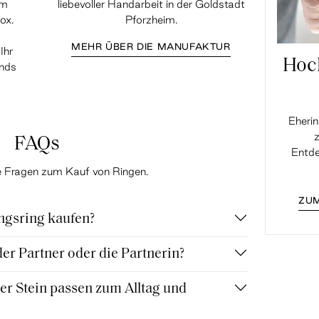
em
liebevoller Handarbeit in der Goldstadt
ox.
Pforzheim.
MEHR ÜBER DIE MANUFAKTUR
Ihr
Hoc
ands
Eherin
z
FAQs
Entde
te Fragen zum Kauf von Ringen.
ZUM
ngsring kaufen?
r Partner oder die Partnerin?
r Stein passen zum Alltag und