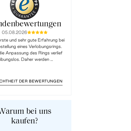
ndenbewertungen
05.08.2026
05.08.2026
mmmmm
mmmm
rste und sehr gute Erfahrung bei
Super Support, die Ringgrö
stellung eines Verlobungsrings.
Verlobungsrings hatte leider
ie Anpassung des Rings verlief
gepasst und wurde mit der 
eibungslos. Daher werden ...
kostenlos geändert. Toller Supp
...
ECHTHEIT DER BEWERTUNGEN
Warum bei uns
kaufen?