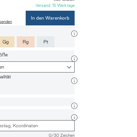
Versand: 15 Werktage
In den Warenkorb
 senden
Gg
Rg
Pt
öße
en
lität
0
/30 Zeichen