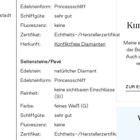
Edelsteinform:
Princessschliff
dstadt
Schliffgüte:
sehr gut
Ku
Fluoreszenz:
keine
Zertifikat:
Echtheits-/Herstellerzertifikat
Meine e
Herkunft:
Konfliktfreie Diamanten
der Be
Auch d
Seitensteine/Pavé
r
Edelstein:
natürlicher Diamant
Edelsteinform:
Princessschliff
ZUR 
keine sichtbaren Einschlüsse
Reinheit:
(SI)
Farbe:
feines Weiß (G)
Schliffgüte:
sehr gut
Fluoreszenz:
keine
Zertifikat:
Echtheits-/Herstellerzertifikat