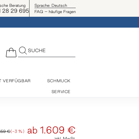
ische Beratung
Sprache:
Deutsch
 28 29 695
FAQ – häufige Fragen
SUCHE
T VERFÜGBAR
SCHMUCK
SERVICE
ab
1.609 €
659 €
(-3 %)
inkl. MwSt.