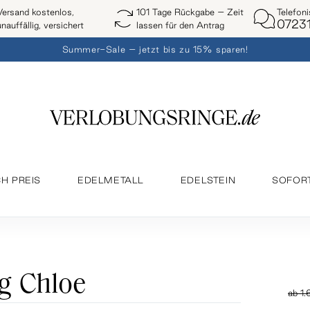
Telefon
Versand kostenlos,
101 Tage Rückgabe – Zeit
07231
unauffällig, versichert
lassen für den Antrag
Summer-Sale – jetzt bis zu 15% sparen!
H PREIS
EDELMETALL
EDELSTEIN
SOFOR
g Chloe
ab
1.