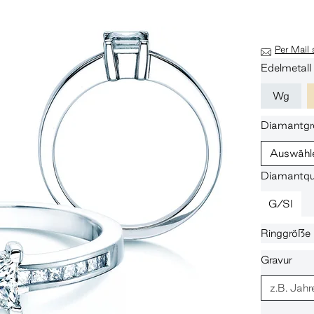
Per Mail
Edelmetall
Wg
Diamantgr
Auswähl
Diamantqua
G/SI
Ringgröße
Gravur