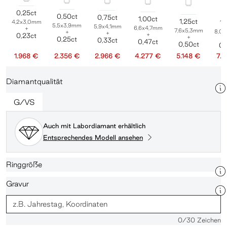
0,25ct
0,50ct
0,75ct
1,00ct
1,25ct
4,2x3,0mm
1,
5,5x3,9mm
5,9x4,1mm
6,6x4,7mm
+
7,6x5,3mm
8,0
+
+
+
0,23ct
+
0,25ct
0,33ct
0,47ct
0,50ct
0,
1.968 €
2.356 €
2.966 €
4.277 €
5.148 €
7.
Diamantqualität
G/VS
Auch mit Labordiamant erhältlich
Entsprechendes Modell ansehen
Ringgröße
Gravur
0
/30 Zeichen