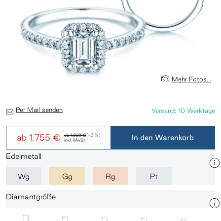
Mehr Fotos...
Per Mail senden
Versand: 10 Werktage
ab
1.755 €
ab
1.809 €
(-3 %)
In den Warenkorb
inkl. MwSt.
Edelmetall
Wg
Gg
Rg
Pt
Diamantgröße