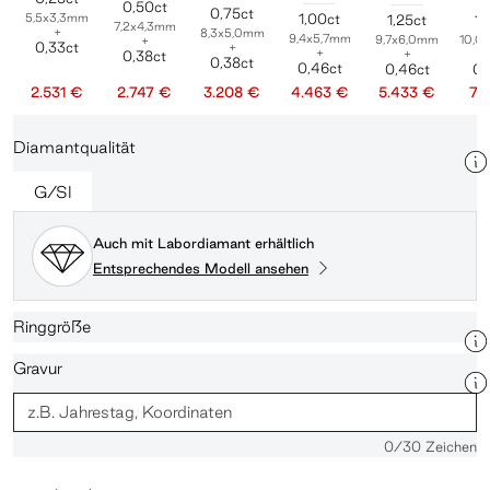
0,50ct
0,75ct
5,5x3,3mm
1,00ct
1,25ct
1,
7,2x4,3mm
+
8,3x5,0mm
9,4x5,7mm
9,7x6,0mm
10,0
+
0,33ct
+
+
+
0,38ct
0,38ct
0,46ct
0,46ct
0,
2.531 €
2.747 €
3.208 €
4.463 €
5.433 €
7.
Diamantqualität
G/SI
Auch mit Labordiamant erhältlich
Entsprechendes Modell ansehen
Ringgröße
Gravur
0
/30 Zeichen