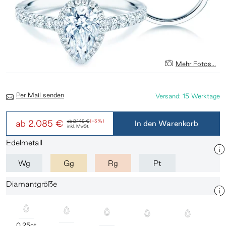
Mehr Fotos...
Per Mail senden
Versand: 15 Werktage
ab
2.085 €
ab
2.149 €
(-3 %)
In den Warenkorb
inkl. MwSt.
Edelmetall
Wg
Gg
Rg
Pt
Diamantgröße
0,25ct