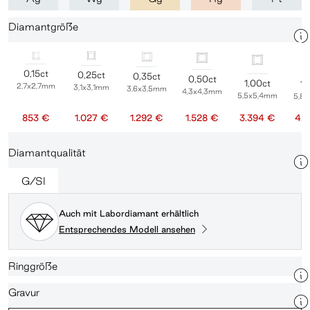
Diamantgröße
0,15ct
0,25ct
0,35ct
0,50ct
1,00ct
1,
2,7x2,7mm
3,1x3,1mm
3,6x3,5mm
4,3x4,3mm
5,5x5,4mm
5,8
853 €
1.027 €
1.292 €
1.528 €
3.394 €
4.
Diamantqualität
G/SI
Auch mit Labordiamant erhältlich
Entsprechendes Modell ansehen
Ringgröße
Gravur