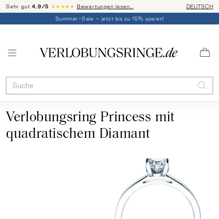
Sehr gut
4,9/5
★★★★★
Bewertungen lesen…
Telefon-Be
DEUTSCH
Summer-Sale – jetzt bis zu 15% sparen!
Verlobungsring Princess mit
quadratischem Diamant