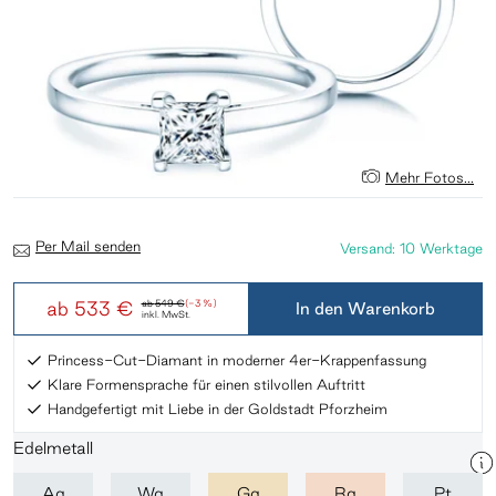
Mehr Fotos...
Per Mail senden
Versand: 10 Werktage
ab
533 €
ab
549 €
(-3 %)
In den Warenkorb
inkl. MwSt.
Princess-Cut-Diamant in moderner 4er-Krappenfassung
Klare Formensprache für einen stilvollen Auftritt
Handgefertigt mit Liebe in der Goldstadt Pforzheim
Edelmetall
Ag
Wg
Gg
Rg
Pt