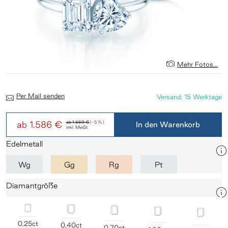
Mehr Fotos...
Per Mail senden
Versand: 15 Werktage
ab
1.586 €
ab
1.669 €
(-5 %)
In den Warenkorb
inkl. MwSt.
Edelmetall
Wg
Gg
Rg
Pt
Diamantgröße
0,25ct
0,40ct
0,70ct