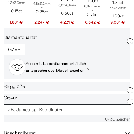
1,00ct
1,25ct
4,2x3,0mm
4,8x3,2mm
5,8x4,0mm
6,6x4,7mm
+
+
7,6x5,3mm
+
+
0,15ct
0,25ct
+
0,50ct
0,75ct
1,00ct
1.861 €
2.247 €
4.231 €
6.342 €
9.081 €
Diamantqualität
G/VS
Auch mit Labordiamant erhältlich
Entsprechendes Modell ansehen
Ringgröße
Gravur
0
/30 Zeichen
Beschreibung