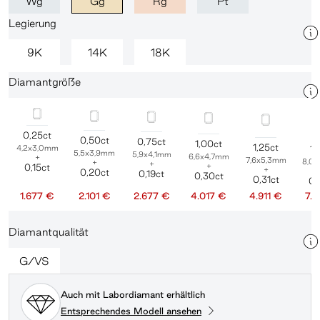
Wg
Gg
Rg
Pt
Legierung
9K
14K
18K
Diamantgröße
0,25ct
0,50ct
0,75ct
1,00ct
1,25ct
4,2x3,0mm
1,
5,5x3,9mm
5,9x4,1mm
6,6x4,7mm
+
7,6x5,3mm
8,0
+
+
+
0,15ct
+
0,20ct
0,19ct
0,30ct
0,31ct
0,
1.677 €
2.101 €
2.677 €
4.017 €
4.911 €
7.
Diamantqualität
G/VS
Auch mit Labordiamant erhältlich
Entsprechendes Modell ansehen