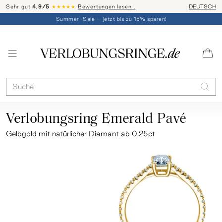
Sehr gut
4,9/5
★★★★★
Bewertungen lesen…
Telefon-Be
DEUTSCH
Summer-Sale – jetzt bis zu 15% sparen!
Verlobungsring Emerald Pavé
Gelbgold
mit natürlicher Diamant ab 0,25ct