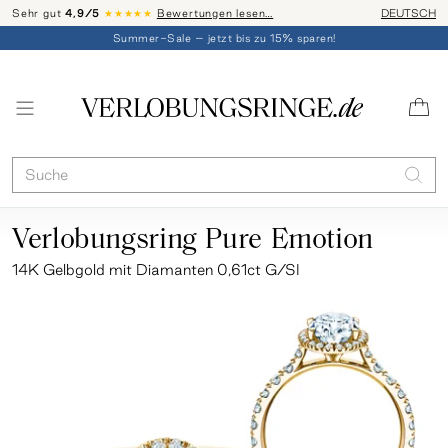
Sehr gut
4,9/5
★★★★★
Bewertungen lesen…
Telefon-Be
DEUTSCH
Summer-Sale – jetzt bis zu 15% sparen!
Verlobungsring Pure Emotion
14K Gelbgold mit Diamanten 0,61ct G/SI