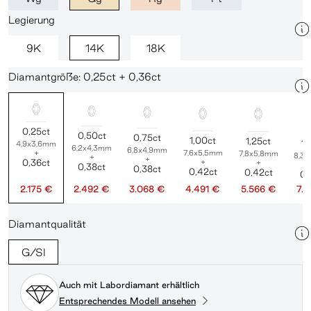
Legierung
9K
14K
18K
Diamantgröße: 0,25ct + 0,36ct
0,25ct
0,50ct
0,75ct
1,00ct
1,25ct
1,
4,9x3,6mm
6,2x4,3mm
6,8x4,9mm
+
7,6x5,5mm
7,8x5,8mm
8,3
+
+
0,36ct
+
+
0,38ct
0,38ct
0,42ct
0,42ct
0,
2.175 €
2.492 €
3.068 €
4.491 €
5.566 €
7.
Diamantqualität
G/SI
Auch mit Labordiamant erhältlich
Entsprechendes Modell ansehen