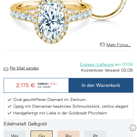
Mehr Fotos...
Express-Lieferung
am
01.09.
Per Mail senden
Kostenloser Versand:
02.09.
2.175 €
2.289 €
(-5 %)
In den Warenkorb
inkl. MwSt.
Oval geschliffener Diamant im Zentrum
Üppig mit Diamanten besetztes Schmuckstück, zeitlos elegant
Handgefertigt mit Liebe in der Goldstadt Pforzheim
Edelmetall: Gelbgold
Wg
Gg
Rg
Pt