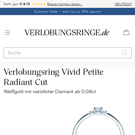
Sehr gut
4,9/5
★★★★★
Bewertungen lesen…
Telefon-Be
DEUTSCH
Summer-Sale – jetzt bis zu 15% sparen!
Verlobungsring Vivid Petite
Radiant Cut
Weißgold
mit natürlicher Diamant ab 0,08ct