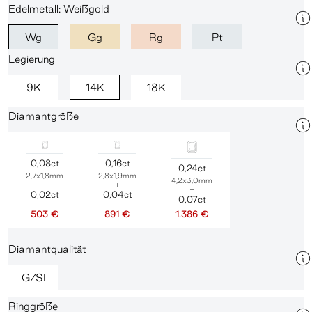
Edelmetall: Weißgold
Wg
Gg
Rg
Pt
Legierung
9K
14K
18K
Diamantgröße
0,08ct
0,16ct
0,24ct
2,7x1,8mm
2,8x1,9mm
4,2x3,0mm
+
+
+
0,02ct
0,04ct
0,07ct
503 €
891 €
1.386 €
Diamantqualität
G/SI
Ringgröße