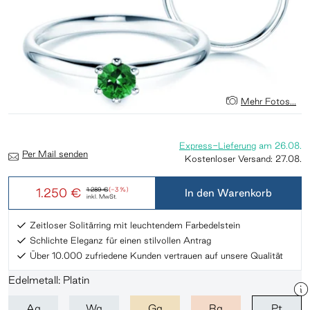
Mehr Fotos...
Express-Lieferung
am
26.08.
Per Mail senden
Kostenloser Versand:
27.08.
1.250 €
1.289 €
(-3 %)
In den Warenkorb
inkl. MwSt.
Zeitloser Solitärring mit leuchtendem Farbedelstein
Schlichte Eleganz für einen stilvollen Antrag
Über 10.000 zufriedene Kunden vertrauen auf unsere Qualität
Edelmetall: Platin
Ag
Wg
Gg
Rg
Pt