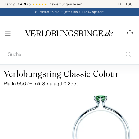
Sehr gut
4,9/5
★★★★★
Bewertungen lesen…
Telefon-Be
DEUTSCH
Summer-Sale – jetzt bis zu 15% sparen!
Verlobungsring Classic Colour
Platin 950/- mit Smaragd 0,25ct