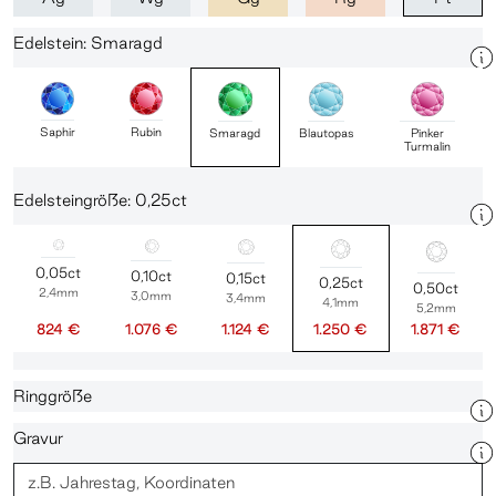
Edelstein: Smaragd
Saphir
Rubin
Smaragd
Blautopas
Pinker
Turmalin
Edelsteingröße: 0,25ct
0,05ct
0,10ct
0,15ct
0,25ct
0,50ct
2,4mm
3,0mm
3,4mm
4,1mm
5,2mm
824 €
1.076 €
1.124 €
1.250 €
1.871 €
Ringgröße
Gravur