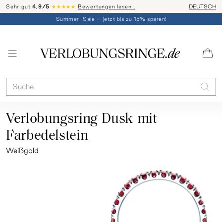
Sehr gut
4,9/5
★★★★★
Bewertungen lesen…
Telefon-Be
DEUTSCH
Summer-Sale – jetzt bis zu 15% sparen!
Verlobungsring Dusk mit
Farbedelstein
Weißgold