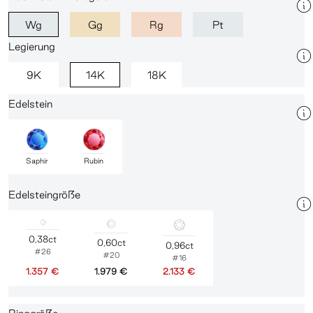
Wg
Gg
Rg
Pt
Legierung
9K
14K
18K
Edelstein
Saphir
Rubin
Edelsteingröße
0,38ct
0,60ct
0,96ct
#26
#20
#16
1.357 €
1.979 €
2.133 €