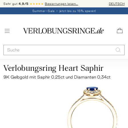
Sehr gut
4,9/5
★★★★★
Bewertungen lesen…
Telefon-Be
DEUTSCH
Summer-Sale – jetzt bis zu 15% sparen!
Verlobungsring Heart Saphir
9K Gelbgold mit Saphir 0,25ct und Diamanten 0,34ct