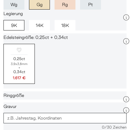
Wg
Gg
Rg
Pt
Legierung
9K
14K
18K
Edelsteingröße: 0,25ct + 0,34ct
0,25ct
3,9x3,8mm
+
0,34ct
1.617 €
Ringgröße
Gravur
0
/30 Zeichen