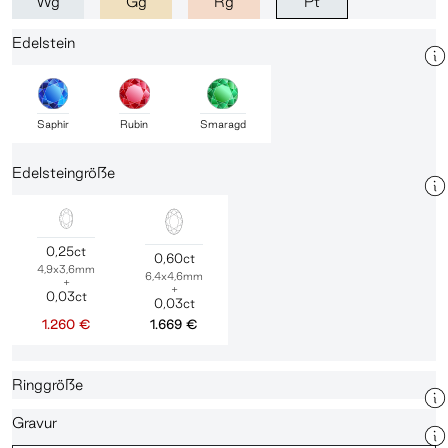
Wg
Gg
Rg
Pt
Edelstein
Saphir
Rubin
Smaragd
Edelsteingröße
0,25ct
0,60ct
4,9x3,6mm
6,4x4,6mm
+
+
0,03ct
0,03ct
1.260 €
1.669 €
Ringgröße
Gravur