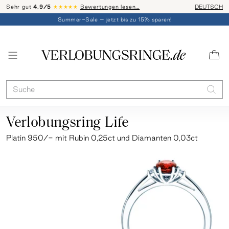
Sehr gut
4,9/5
★★★★★
Bewertungen lesen…
Telefon-Be
DEUTSCH
Summer-Sale – jetzt bis zu 15% sparen!
Verlobungsring Life
Platin 950/- mit Rubin 0,25ct und Diamanten 0,03ct