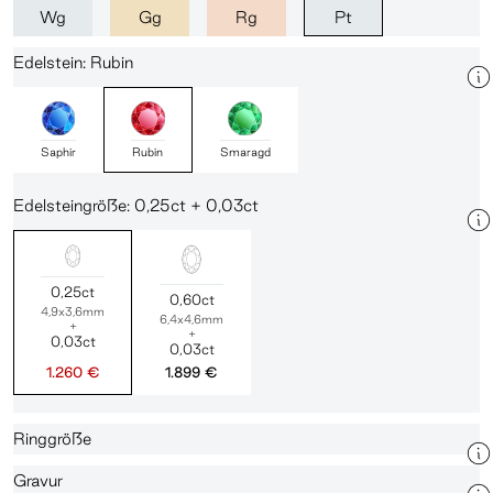
Wg
Gg
Rg
Pt
Edelstein: Rubin
Saphir
Rubin
Smaragd
Edelsteingröße: 0,25ct + 0,03ct
0,25ct
0,60ct
4,9x3,6mm
6,4x4,6mm
+
+
0,03ct
0,03ct
1.260 €
1.899 €
Ringgröße
Gravur