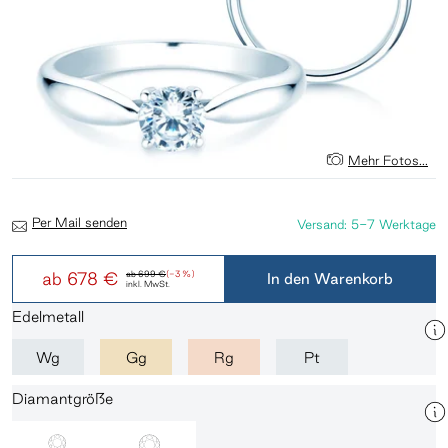
Mehr Fotos...
Per Mail senden
Versand: 5-7 Werktage
ab
678 €
ab
699 €
(-3 %)
In den Warenkorb
inkl. MwSt.
Edelmetall
Wg
Gg
Rg
Pt
Diamantgröße