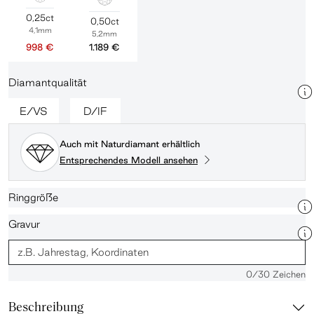
0,25ct
0,50ct
4,1mm
5,2mm
998 €
1.189 €
Diamantqualität
E/VS
D/IF
Auch mit Naturdiamant erhältlich
Entsprechendes Modell ansehen
Ringgröße
Gravur
0
/30 Zeichen
Beschreibung