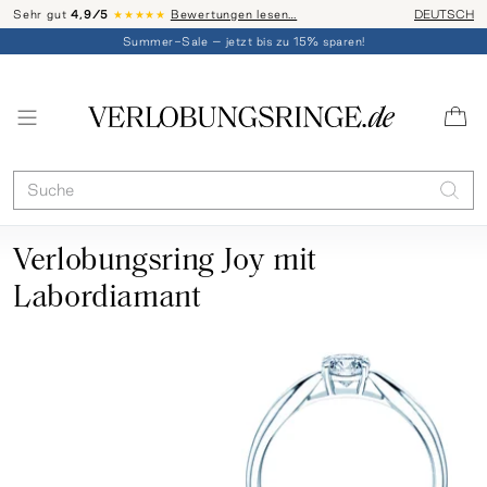
Sehr gut
4,9/5
★★★★★
Bewertungen lesen…
Telefon-Be
DEUTSCH
Summer-Sale – jetzt bis zu 15% sparen!
Verlobungsring Joy mit
Labordiamant