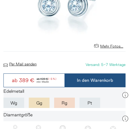
Mehr Fotos...
Per Mail senden
Versand: 5-7 Werktage
ab
389 €
ab
409 €
(-5 %)
In den Warenkorb
inkl. MwSt.
Edelmetall
Wg
Gg
Rg
Pt
Diamantgröße