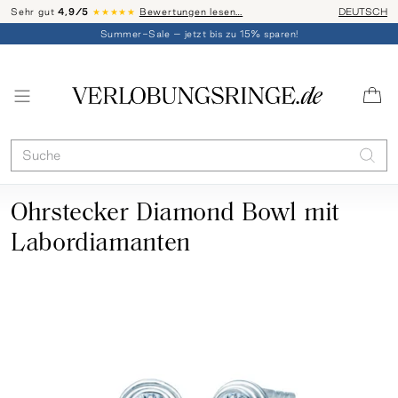
Sehr gut
4,9/5
★★★★★
Bewertungen lesen…
Telefon-Be
DEUTSCH
Summer-Sale – jetzt bis zu 15% sparen!
Ohrstecker Diamond Bowl mit
Labordiamanten