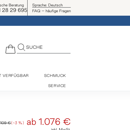
ische Beratung
Sprache:
Deutsch
 28 29 695
FAQ – häufige Fragen
SUCHE
T VERFÜGBAR
SCHMUCK
SERVICE
ab
1.076 €
.109 €
(-3 %)
inkl. MwSt.