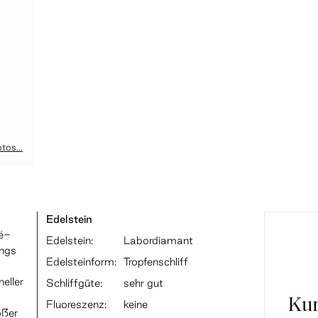
tos...
Edelstein
vé-
Edelstein:
Labordiamant
ings
Edelsteinform:
Tropfenschliff
neller
Schliffgüte:
sehr gut
Ku
Fluoreszenz:
keine
ößer