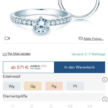
Mehr Fotos...
Per Mail senden
Versand: 5-7 Werktage
ab
571 €
ab
589 €
(-3 %)
In den Warenkorb
inkl. MwSt.
Edelmetall
Wg
Gg
Rg
Pt
Diamantgröße