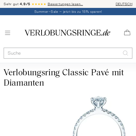
Sehr gut
4,9/5
★★★★★
Bewertungen lesen…
Telefon-Be
DEUTSCH
Summer-Sale – jetzt bis zu 15% sparen!
Verlobungsring Classic Pavé mit
Diamanten