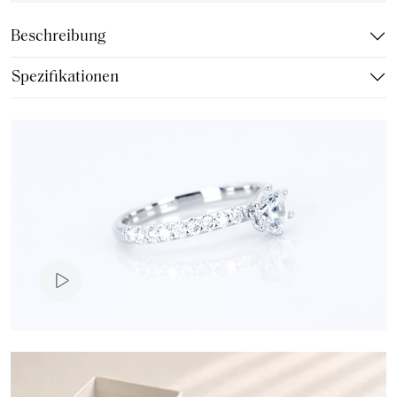
Beschreibung
Spezifikationen
Produktvideo
Verlobungsring Classic Pavé