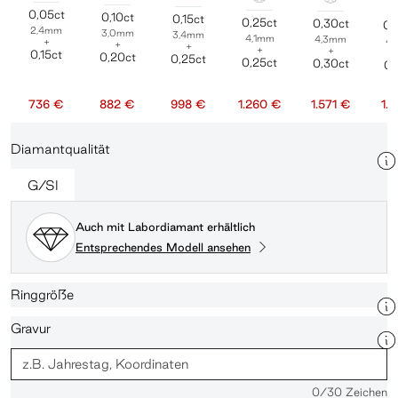
0,05ct
0,10ct
0,15ct
0,25ct
0,30ct
0,
2,4mm
3,0mm
3,4mm
4,1mm
4,3mm
4
+
+
+
+
+
0,15ct
0,20ct
0,25ct
0,25ct
0,30ct
0,
736 €
882 €
998 €
1.260 €
1.571 €
1.
Diamantqualität
G/SI
Auch mit Labordiamant erhältlich
Entsprechendes Modell ansehen
Ringgröße
Gravur
0
/30 Zeichen