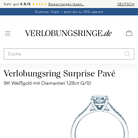
Sehr gut
4,9/5
★★★★★
Bewertungen lesen…
Telefon-Be
DEUTSCH
Summer-Sale – jetzt bis zu 15% sparen!
Verlobungsring Surprise Pavé
9K Weißgold mit Diamanten 1,28ct G/SI