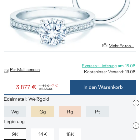
Mehr Fotos...
Express-Lieferung
am
18.08.
Per Mail senden
Kostenloser Versand:
19.08.
3.877 €
4.169 €
(-7 %)
In den Warenkorb
inkl. MwSt.
Edelmetall: Weißgold
Wg
Gg
Rg
Pt
Legierung
9K
14K
18K