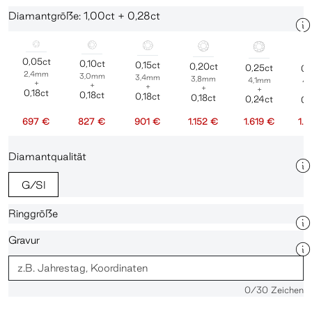
Diamantgröße: 1,00ct + 0,28ct
0,05ct
0,10ct
0,15ct
0,20ct
0,25ct
0,
2,4mm
3,0mm
3,4mm
3,8mm
4,1mm
4
+
+
+
+
+
0,18ct
0,18ct
0,18ct
0,18ct
0,24ct
0,
697 €
827 €
901 €
1.152 €
1.619 €
1.
Diamantqualität
G/SI
Ringgröße
Gravur
0
/30 Zeichen