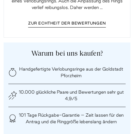
eines Verlobungsrings. Auch die Anpassung des Rings
lei
verlief reibungslos. Daher werden ...
ZUR ECHTHEIT DER BEWERTUNGEN
Warum bei uns kaufen?
Handgefertigte Verlobungsringe aus der Goldstadt
Pforzheim
10.000 glückliche Paare und Bewertungen sehr gut
4,9/5
101 Tage Rückgabe-Garantie – Zeit lassen für den
Antrag und die Ringgröße lebenslang ändern