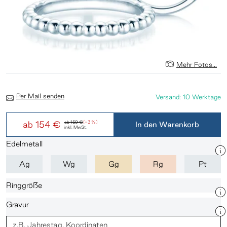
Mehr Fotos...
Per Mail senden
Versand: 10 Werktage
ab
154 €
ab
159 €
(-3 %)
In den Warenkorb
inkl. MwSt.
Edelmetall
Ag
Wg
Gg
Rg
Pt
Ringgröße
Gravur