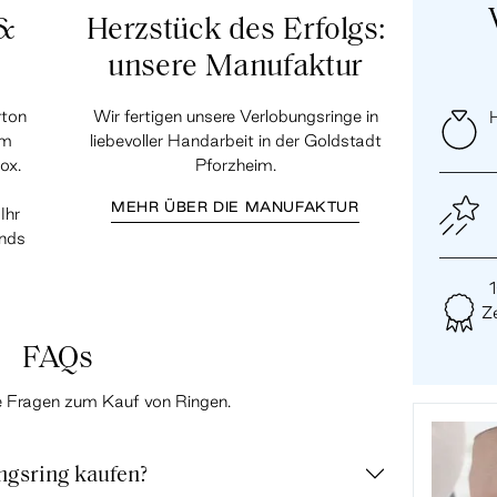
 &
Herzstück des Erfolgs:
unsere Manufaktur
rton
Wir fertigen unsere Verlobungsringe in
H
em
liebevoller Handarbeit in der Goldstadt
ox.
Pforzheim.
MEHR ÜBER DIE MANUFAKTUR
Ihr
ands
Ze
FAQs
te Fragen zum Kauf von Ringen.
ngsring kaufen?