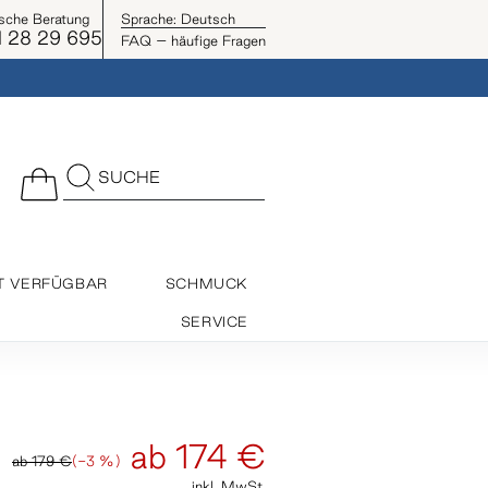
ische Beratung
Sprache:
Deutsch
 28 29 695
FAQ – häufige Fragen
SUCHE
T VERFÜGBAR
SCHMUCK
SERVICE
ab
174 €
ab
179 €
(-3 %)
inkl. MwSt.