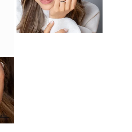
tos...