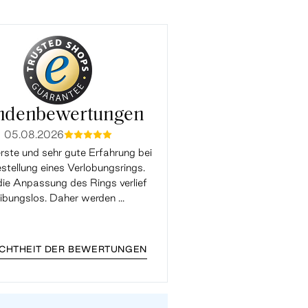
ndenbewertungen
05.08.2026
05.08.2026
mmmmm
mmmm
rste und sehr gute Erfahrung bei
Super Support, die Ringgrö
stellung eines Verlobungsrings.
Verlobungsrings hatte leider
ie Anpassung des Rings verlief
gepasst und wurde mit der 
eibungslos. Daher werden ...
kostenlos geändert. Toller Supp
...
ECHTHEIT DER BEWERTUNGEN