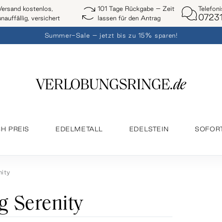
Telefon
Versand kostenlos,
101 Tage Rückgabe – Zeit
07231
unauffällig, versichert
lassen für den Antrag
Summer-Sale – jetzt bis zu 15% sparen!
H PREIS
EDELMETALL
EDELSTEIN
SOFOR
nity
g Serenity