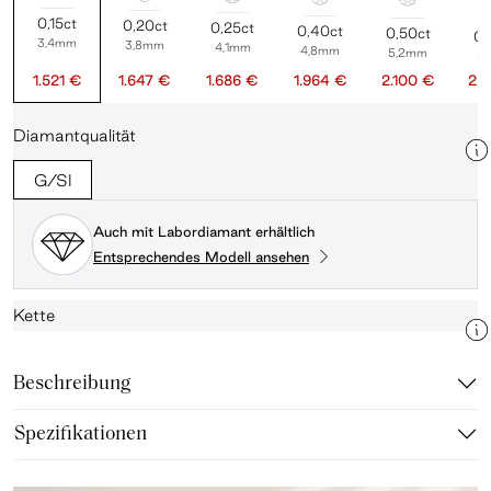
0,15ct
0,20ct
0,25ct
0,40ct
0,50ct
0,
3,4mm
3,8mm
4,1mm
4,8mm
5,2mm
5
1.521 €
1.647 €
1.686 €
1.964 €
2.100 €
2.
Diamantqualität
G/SI
Auch mit Labordiamant erhältlich
Entsprechendes Modell ansehen
Kette
Beschreibung
Spezifikationen