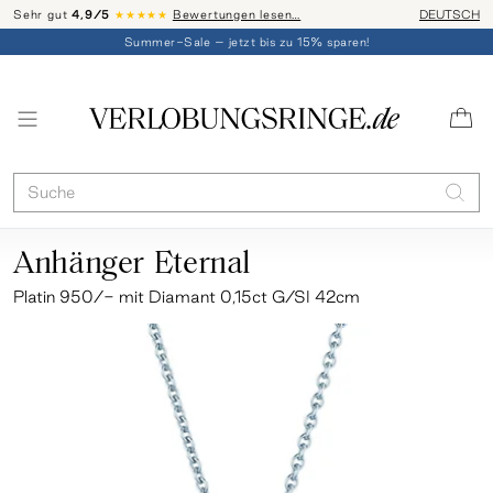
Sehr gut
4,9/5
★★★★★
Bewertungen lesen…
Telefon-Be
DEUTSCH
Summer-Sale – jetzt bis zu 15% sparen!
Anhänger Eternal
Platin 950/- mit Diamant 0,15ct G/SI
42cm