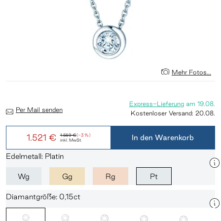
Mehr Fotos...
Express-Lieferung
am
19.08.
Per Mail senden
Kostenloser Versand:
20.08.
1.521 €
1.569 €
(-3 %)
In den Warenkorb
inkl. MwSt.
Edelmetall: Platin
Wg
Gg
Rg
Pt
Diamantgröße: 0,15ct