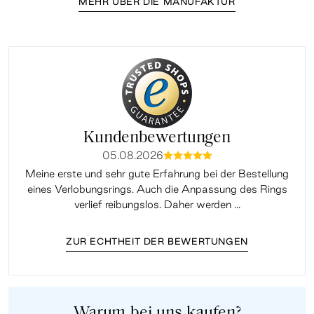
MEHR ÜBER DIE MANUFAKTUR
Kundenbewertungen
05.08.2026
mmmmm
Meine erste und sehr gute Erfahrung bei der Bestellung
Sup
eines Verlobungsrings. Auch die Anpassung des Rings
lei
verlief reibungslos. Daher werden ...
ZUR ECHTHEIT DER BEWERTUNGEN
Warum bei uns kaufen?