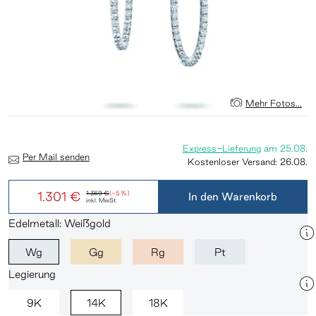
Mehr Fotos...
Express-Lieferung
am
25.08.
Per Mail senden
Kostenloser Versand:
26.08.
1.301 €
1.369 €
(-5 %)
In den Warenkorb
inkl. MwSt.
Edelmetall: Weißgold
Wg
Gg
Rg
Pt
Legierung
9K
14K
18K