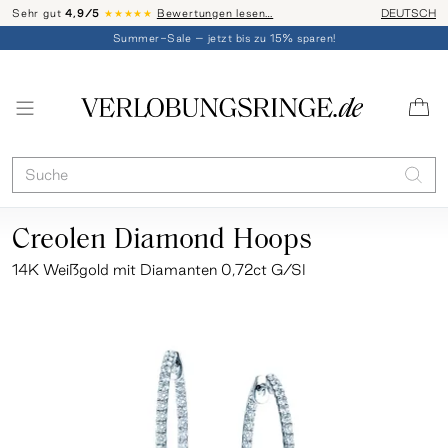
Sehr gut
4,9/5
★★★★★
Bewertungen lesen…
Telefon-Be
DEUTSCH
Summer-Sale – jetzt bis zu 15% sparen!
Creolen Diamond Hoops
14K Weißgold mit Diamanten 0,72ct G/SI