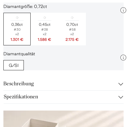
Diamantgröße: 0,72ct
0,36ct
0,45ct
0,70ct
#30
#38
#58
x2
x2
x2
1.301 €
1.586 €
2.175 €
Diamantqualität
G/SI
Beschreibung
Spezifikationen