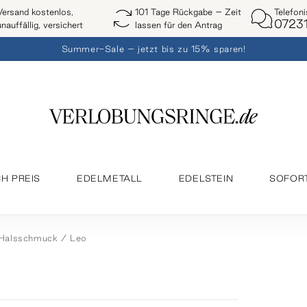
Telefon
Versand kostenlos,
101 Tage Rückgabe – Zeit
07231
unauffällig, versichert
lassen für den Antrag
Summer-Sale – jetzt bis zu 15% sparen!
H PREIS
EDELMETALL
EDELSTEIN
SOFOR
Halsschmuck
Leo