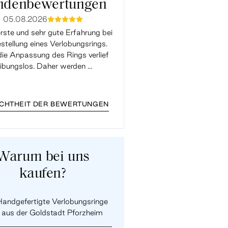
ndenbewertungen
05.08.2026
05.08.2026
mmmmm
mmmm
rste und sehr gute Erfahrung bei
Super Support, die Ringgrö
stellung eines Verlobungsrings.
Verlobungsrings hatte leider
ie Anpassung des Rings verlief
gepasst und wurde mit der 
eibungslos. Daher werden ...
kostenlos geändert. Toller Supp
...
ECHTHEIT DER BEWERTUNGEN
Warum bei uns
kaufen?
andgefertigte Verlobungsringe
aus der Goldstadt Pforzheim