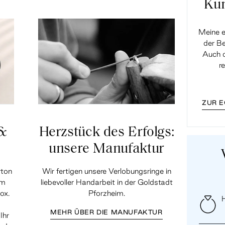
Ku
Meine e
der Be
Auch d
r
ZUR 
 &
Herzstück des Erfolgs:
unsere Manufaktur
rton
Wir fertigen unsere Verlobungsringe in
em
liebevoller Handarbeit in der Goldstadt
ox.
Pforzheim.
H
MEHR ÜBER DIE MANUFAKTUR
Ihr