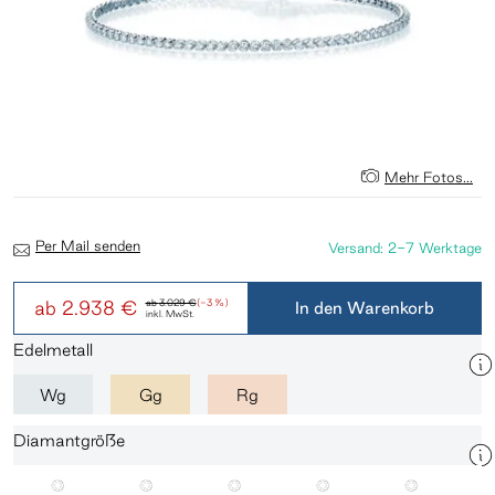
Mehr Fotos...
Per Mail senden
Versand: 2-7 Werktage
ab
2.938 €
ab
3.029 €
(-3 %)
In den Warenkorb
inkl. MwSt.
Edelmetall
Wg
Gg
Rg
Diamantgröße