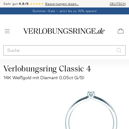
Sehr gut
4,9/5
★★★★★
Bewertungen lesen…
Telefon-Be
DEUTSCH
Summer-Sale – jetzt bis zu 15% sparen!
Verlobungsring Classic 4
14K Weißgold mit Diamant 0,05ct G/SI