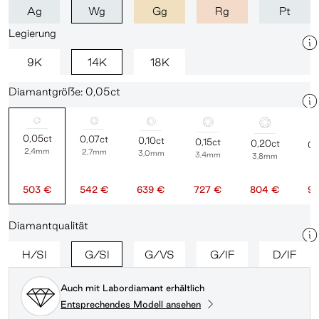
Ag
Wg
Gg
Rg
Pt
Legierung
9K
14K
18K
Diamantgröße: 0,05ct
0,05ct
0,07ct
0,10ct
0,15ct
0,20ct
0,
2,4mm
2,7mm
3,0mm
3,4mm
3,8mm
4
503 €
542 €
639 €
727 €
804 €
95
Diamantqualität
H/SI
G/SI
G/VS
G/IF
D/IF
Auch mit Labordiamant erhältlich
Entsprechendes Modell ansehen