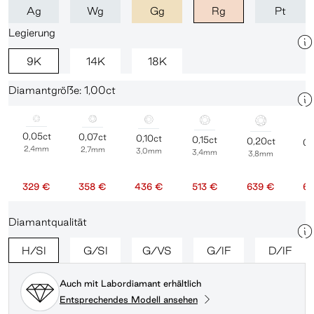
Ag
Wg
Gg
Rg
Pt
Legierung
9K
14K
18K
Diamantgröße: 1,00ct
0,05ct
0,07ct
0,10ct
0,15ct
0,20ct
0,
2,4mm
2,7mm
3,0mm
3,4mm
3,8mm
4
329 €
358 €
436 €
513 €
639 €
68
Diamantqualität
H/SI
G/SI
G/VS
G/IF
D/IF
Auch mit Labordiamant erhältlich
Entsprechendes Modell ansehen