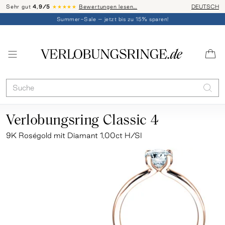
Sehr gut
4,9/5
★★★★★
Bewertungen lesen…
Telefon-Be
DEUTSCH
Summer-Sale – jetzt bis zu 15% sparen!
Verlobungsring Classic 4
9K Roségold mit Diamant 1,00ct H/SI