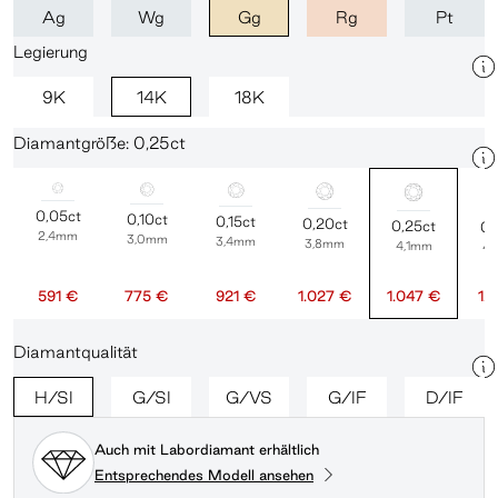
Ag
Wg
Gg
Rg
Pt
Legierung
9K
14K
18K
Diamantgröße: 0,25ct
0,05ct
0,10ct
0,15ct
0,20ct
0,25ct
0,
2,4mm
3,0mm
3,4mm
3,8mm
4,1mm
4
591 €
775 €
921 €
1.027 €
1.047 €
1.
Diamantqualität
H/SI
G/SI
G/VS
G/IF
D/IF
Auch mit Labordiamant erhältlich
Entsprechendes Modell ansehen