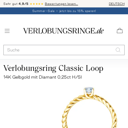
Sehr gut
4,9/5
★★★★★
Bewertungen lesen…
Telefon-Be
DEUTSCH
Summer-Sale – jetzt bis zu 15% sparen!
Verlobungsring Classic Loop
14K Gelbgold mit Diamant 0,25ct H/SI