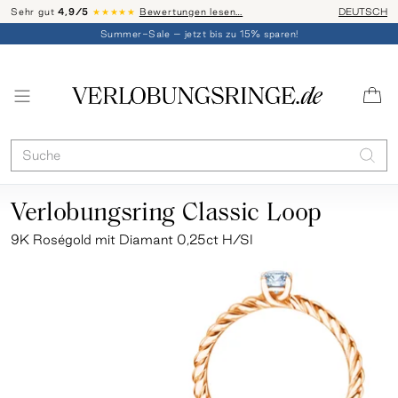
Sehr gut
4,9/5
★★★★★
Bewertungen lesen…
Telefon-Be
DEUTSCH
Summer-Sale – jetzt bis zu 15% sparen!
Verlobungsring Classic Loop
9K Roségold mit Diamant 0,25ct H/SI