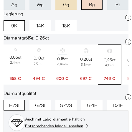
Ag
Wg
Gg
Rg
Pt
Legierung
9K
14K
18K
Diamantgröße: 0,25ct
0,05ct
0,10ct
0,15ct
0,20ct
0,25ct
0,
2,4mm
3,0mm
3,4mm
3,8mm
4,1mm
4
358 €
494 €
600 €
697 €
746 €
94
Diamantqualität
H/SI
G/SI
G/VS
G/IF
D/IF
Auch mit Labordiamant erhältlich
Entsprechendes Modell ansehen