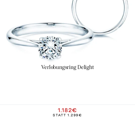
Verlobungsring Delight
1.182€
STATT
1.299€