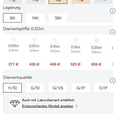
Legierung
9K
14K
18K
Diamantgröße: 0,50ct
0,05ct
0,07ct
0,10ct
0,15ct
0,20ct
0,
2,4mm
2,7mm
3,0mm
3,4mm
3,8mm
4
377 €
426 €
469 €
523 €
659 €
70
Diamantqualität
H/SI
G/SI
G/VS
G/IF
D/IF
Auch mit Labordiamant erhältlich
Entsprechendes Modell ansehen