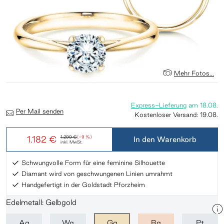
Mehr Fotos...
Express-Lieferung
am
18.08.
Per Mail senden
Kostenloser Versand:
19.08.
1.182 €
1.299 €
(-9 %)
In den Warenkorb
inkl. MwSt.
Schwungvolle Form für eine feminine Silhouette
Diamant wird von geschwungenen Linien umrahmt
Handgefertigt in der Goldstadt Pforzheim
Edelmetall: Gelbgold
Ag
Wg
Gg
Rg
Pt