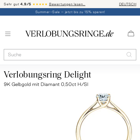
Sehr gut
4,9/5
★★★★★
Bewertungen lesen…
Telefon-Be
DEUTSCH
Summer-Sale – jetzt bis zu 15% sparen!
Verlobungsring Delight
9K Gelbgold mit Diamant 0,50ct H/SI