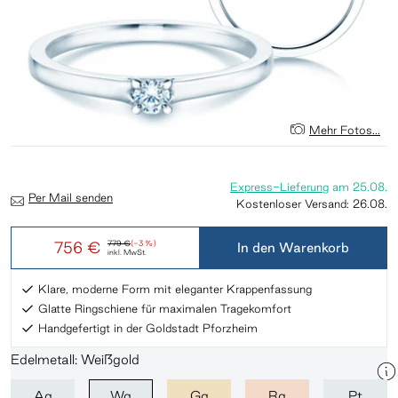
Mehr Fotos...
Express-Lieferung
am
25.08.
Per Mail senden
Kostenloser Versand:
26.08.
756 €
779 €
(-3 %)
In den Warenkorb
inkl. MwSt.
Klare, moderne Form mit eleganter Krappenfassung
Glatte Ringschiene für maximalen Tragekomfort
Handgefertigt in der Goldstadt Pforzheim
Edelmetall: Weißgold
Ag
Wg
Gg
Rg
Pt