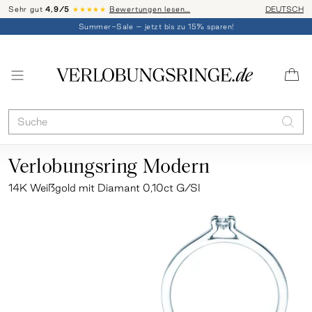
Sehr gut
4,9/5
★★★★★
Bewertungen lesen…
Telefon-Be
DEUTSCH
Summer-Sale – jetzt bis zu 15% sparen!
Verlobungsring Modern
14K Weißgold mit Diamant 0,10ct G/SI