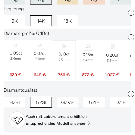
Legierung
9K
14K
18K
Diamantgröße: 0,10ct
0,05ct
0,07ct
0,10ct
0,15ct
0,20ct
0,
2,4mm
2,7mm
3,0mm
3,4mm
3,8mm
4
639 €
649 €
756 €
872 €
1.027 €
1.
Diamantqualität
H/SI
G/SI
G/VS
G/IF
D/IF
Auch mit Labordiamant erhältlich
Entsprechendes Modell ansehen