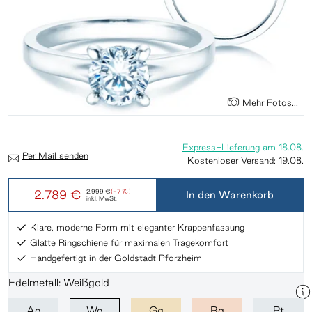
Mehr Fotos...
Express-Lieferung
am
18.08.
Per Mail senden
Kostenloser Versand:
19.08.
2.789 €
2.999 €
(-7 %)
In den Warenkorb
inkl. MwSt.
Klare, moderne Form mit eleganter Krappenfassung
Glatte Ringschiene für maximalen Tragekomfort
Handgefertigt in der Goldstadt Pforzheim
Edelmetall: Weißgold
Ag
Wg
Gg
Rg
Pt