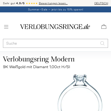
Sehr gut
4,9/5
★★★★★
Bewertungen lesen…
Telefon-Be
DEUTSCH
Summer-Sale – jetzt bis zu 15% sparen!
Verlobungsring Modern
9K Weißgold mit Diamant 1,00ct H/SI