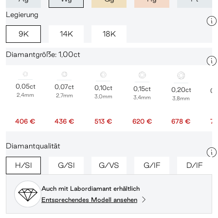
Legierung
9K
14K
18K
Diamantgröße: 1,00ct
0,05ct
0,07ct
0,10ct
0,15ct
0,20ct
0,
2,4mm
2,7mm
3,0mm
3,4mm
3,8mm
4
406 €
436 €
513 €
620 €
678 €
75
Diamantqualität
H/SI
G/SI
G/VS
G/IF
D/IF
Auch mit Labordiamant erhältlich
Entsprechendes Modell ansehen